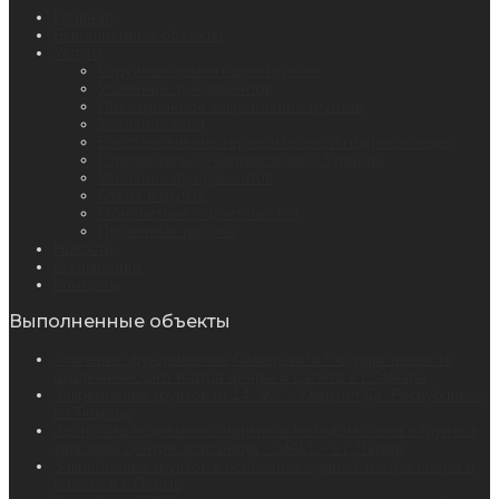
Главная
Выполненные объекты
Услуги
Струйная цементация грунтов
Усиление фундаментов
Инъекционное закрепление грунтов
Усиление стен
Восстановление горизонтальной гидроизоляции
Горизонтально-направленное бурение
Усиление фундаментов
Стена в грунте
Монолитное строительство
Проектные работы
Новости
О компании
Контакты
Выполненные объекты
Усиление фундаментов Самарского государственного
академического театра оперы и балета в г.Самара
Закрепление грунтов гп 14. ЖК « Квартал Да. Республика»
в г.Тюмень
Застройка подземного паркинга методом стена в грунте в
торговом центре эспланада «IMALL» в г. Перми
Закрепление грунтов в основание здания театра опера и
балета в г. Пермь