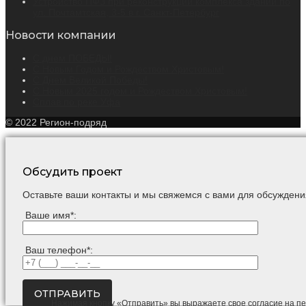
Устройство ПФЗ при реконструкции комплекса зданий по
ул. Почтамтская, 3-5 в г. Санкт-Петербург
Новости компании
С днем ПОБЕДЫ!
С Новым Годом и Рождеством Христовым!
С Днем Великой Победы!
С Новым 2025 годом и Рождеством Христовым!
Сплав по реке Уфа
© 2022 Регион-подряд
Обсудить проект
Оставьте ваши контакты и мы свяжемся с вами для обсуждени
Ваше имя*:
Ваш телефон*:
Нажимая кнопку «Отправить» вы выражаете свое согласие на п