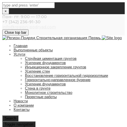
×
Пон- пт: 9:00 — 17:00
+7 (342) 236-91-30
info@region-podryad.com
Close top bar
Главная
Выполненные объекты
Услуги
Струйная цементация грунтов
Усиление фундаментов
Инъекционное закрепление грунтов
Усиление стен
Восстановление горизонтальной гидроизоляции
Горизонтально-направленное бурение
Усиление фундаментов
Стена в грунте
Монолитное строительство
Проектные работы
Новости
О компании
Контакты
Search
Toggle navigation