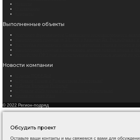
Новости
О компании
Контакты
Выполненные объекты
Усиление фундаментов Самарского государственного академ
Закрепление грунтов гп 14. ЖК « Квартал Да. Республика» в
Застройка подземного паркинга методом стена в грунте в т
Закрепление грунтов в основание здания театра опера и бал
Устройство ПФЗ при реконструкции комплекса зданий по ул. 
Новости компании
С днем ПОБЕДЫ!
С Новым Годом и Рождеством Христовым!
С Днем Великой Победы!
С Новым 2025 годом и Рождеством Христовым!
Сплав по реке Уфа
© 2022 Регион-подряд
Обсудить проект
Оставьте ваши контакты и мы свяжемся с вами для обсуждени