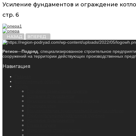
Усиление фундаментов и ограждение котлова
стр. 6
НАЗАД
ВПЕРЕД
Регион
—
Подряд
, специализированное строительное предприяти
сооружений на территории действующих производственных предпр
Навигация
Главная
Выполненные объекты
Услуги
Струйная цементация грунтов
Усиление фундаментов
Инъекционное закрепление грунтов
Усиление стен
Восстановление горизонтальной гидроизоляции
Горизонтально-направленное бурение
Усиление фундаментов
Стена в грунте
Монолитное строительство
Проектные работы