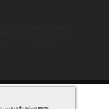
ического театра оперы и балета в г.Самара
 г.Тюмень
орговом центре эспланада «IMALL» в г. Перми
ета в г. Пермь
Почтамтская, 3-5 в г. Санкт-Петербург
я проекта в ближайшее время.