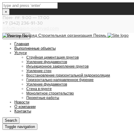
×
Пон- пт: 9:00 — 17:00
+7 (342) 236-91-30
info@region-podryad.com
Close top bar
Главная
Выполненные объекты
Услуги
Струйная цементация грунтов
Усиление фундаментов
Инъекционное закрепление грунтов
Усиление стен
Восстановление горизонтальной гидроизоляции
Горизонтально-направленное бурение
Усиление фундаментов
Стена в грунте
Монолитное строительство
Проектные работы
Новости
О компании
Контакты
Search
Toggle navigation