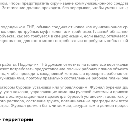
вком, чтобы предотвратить скручивание коммуникационного средст
. Затягивание должно проходить без перерывов, чтобы уменьшить 
ся подрядчиком ГНБ, обычно соединяют новое коммуникационное с
в колодце до трубных муфт, колен или тройников. Главной обязанн
бъекта, как это требуется в спецификации, если выход отличается 
уществлено, для этого может потребоваться перебурить небольшой
работы. Подрядчик ГНБ должен отметить на плане все вертикальн
может потребовать предоставление полных рабочих планов объекта
нь, чтобы проводить ежедневный контроль и проверять рабочие от
уникациями, поэтому правильно составленные рабочие планы оче
ератором буровой установки или управляющим. Журнал бурения д
у, угол наклона, управляющие команды рулевой системы и привязк
ть эксплуатационные параметры буровой установки, такие, как: у
ого раствора, состояние грунта, потенциальные преграды или встр
етры. Журнал должен быть читаемым, аккуратным и должен предост
е территории