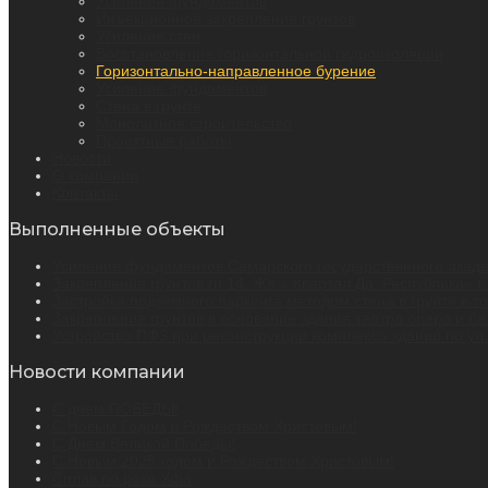
Усиление фундаментов
Инъекционное закрепление грунтов
Усиление стен
Восстановление горизонтальной гидроизоляции
Горизонтально-направленное бурение
Усиление фундаментов
Стена в грунте
Монолитное строительство
Проектные работы
Новости
О компании
Контакты
Выполненные объекты
Усиление фундаментов Самарского государственного академ
Закрепление грунтов гп 14. ЖК « Квартал Да. Республика» в
Застройка подземного паркинга методом стена в грунте в т
Закрепление грунтов в основание здания театра опера и бал
Устройство ПФЗ при реконструкции комплекса зданий по ул. 
Новости компании
С днем ПОБЕДЫ!
С Новым Годом и Рождеством Христовым!
С Днем Великой Победы!
С Новым 2025 годом и Рождеством Христовым!
Сплав по реке Уфа