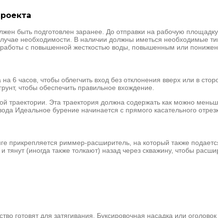
проекта
жен быть подготовлен заранее. До отправки на рабочую площадку
случае необходимости. В наличии должны иметься необходимые тип
я работы с повышенной жесткостью воды, повышенным или пониже
на 6 часов, чтобы облегчить вход без отклонения вверх или в стор
 грунт, чтобы обеспечить правильное вхождение.
й траектории. Эта траектория должна содержать как можно меньше
да Идеальное бурение начинается с прямого касательного отрезка,
нге прикрепляется риммер-расширитель, на который также подаетс
и тянут (иногда также толкают) назад через скважину, чтобы расшир
ство готовят для затягивания. Буксировочная насадка или оголово