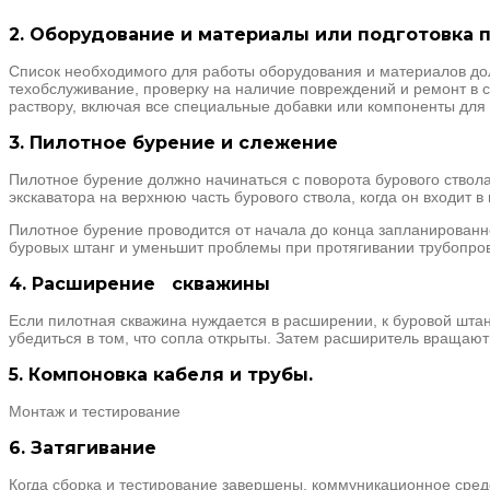
2. Оборудование и материалы или подготовка 
Список необходимого для работы оборудования и материалов дол
техобслуживание, проверку на наличие повреждений и ремонт в 
раствору, включая все специальные добавки или компоненты дл
3. Пилотное бурение и слежение
Пилотное бурение должно начинаться с поворота бурового ствола 
экскаватора на верхнюю часть бурового ствола, когда он входит в
Пилотное бурение проводится от начала до конца запланированно
буровых штанг и уменьшит проблемы при протягивании трубопрово
4. Расширение скважины
Если пилотная скважина нуждается в расширении, к буровой шта
убедиться в том, что сопла открыты. Затем расширитель вращают 
5. Компоновка кабеля и трубы.
Монтаж и тестирование
6. Затягивание
Когда сборка и тестирование завершены, коммуникационное сред