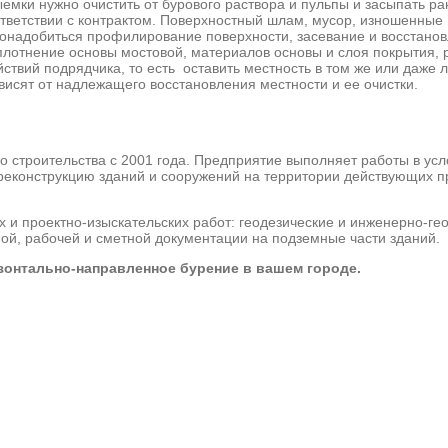
емки нужно очистить от бурового раствора и пульпы и засыпать р
ответствии с контрактом. Поверхностный шлам, мусор, изношенны
понадобиться профилирование поверхности, засевание и восстанов
плотнение основы мостовой, материалов основы и слоя покрытия, 
ствий подрядчика, то есть оставить местность в том же или даже
исят от надлежащего восстановления местности и ее очистки.
 строительства с 2001 года. Предприятие выполняет работы в усл
 реконструкцию зданий и сооружений на территории действующих п
и проектно-изыскательских работ: геодезические и инженерно-ге
ной, рабочей и сметной документации на подземные части зданий.
зонтально-направленное бурение в вашем городе.