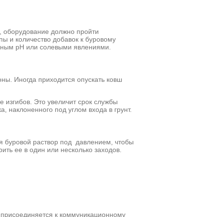
, оборудование должно пройти
ы и количество добавок к буровому
нным рН или солевыми явлениями.
оны. Иногда приходится опускать ковш
 изгибов. Это увеличит срок службы
 наклоненного под углом входа в грунт.
я буровой раствор под давлением, чтобы
ить ее в один или несколько заходов.
к присоединяется к коммуникационному