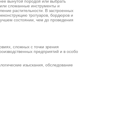
анее вынутой породой или выбрать
е или сломанные инструменты и
ление растительности. В застроенных
реконструкцию тротуаров, бордюров и
 лучшем состоянии, чем до проведения
овиях, сложных с точки зрения
роизводственных предприятий и в особо
ологические изыскания, обследование