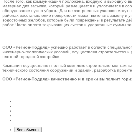
После того, как коммуникация проложена, входную и выходную вы
материал для засыпки, который размещается и уплотняется в со
оборудование нужно убрать. Для не застроенных участков могут 
районах восстановление поверхности может включать замену и у
водосточных желобов, которые были повреждены в результате дей
работ. Часто оплата закрывающих счетов и удержанные суммы зав
ООО «Регион-Подряд»
успешно работает в области специального
инженерно-геологических условий, осуществляя строительство и
плотной городской застройке.
Компания осуществляет полный комплекс строительно-монтажных 
технического состояния сооружений и зданий, разработка проект
ООО «Регион-Подряд» качественно и в сроки выполнит гори
Все объекты