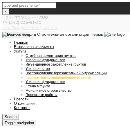
×
Пон- пт: 9:00 — 17:00
+7 (342) 236-91-30
info@region-podryad.com
Close top bar
Главная
Выполненные объекты
Услуги
Струйная цементация грунтов
Усиление фундаментов
Инъекционное закрепление грунтов
Усиление стен
Восстановление горизонтальной гидроизоляции
Горизонтально-направленное бурение
Усиление фундаментов
Стена в грунте
Монолитное строительство
Проектные работы
Новости
О компании
Контакты
Search
Toggle navigation