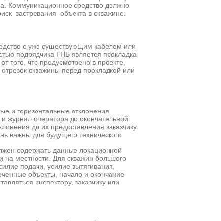
ва. Коммуникационное средство должно
риск застревания объекта в скважине.
редство с уже существующим кабелем или
остью подрядчика ГНБ является прокладка
от того, что предусмотрено в проекте,
 отрезок скважины перед прокладкой или
ые и горизонтальные отклонения
 и журнал оператора до окончательной
клонения до их предоставления заказчику.
нь важны для будущего технического
олжен содержать данные локационной
и на местности. Для скважин большого
силие подачи, усилие вытягивания,
еченные объекты, начало и окончание
авляться инспектору, заказчику или