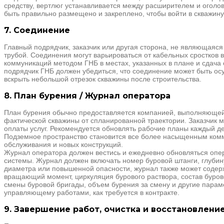
средству, вертлюг устанавливается между расширителем и оголо
быть правильно размещено и закреплено, чтобы войти в скважину
7. Соединение
Главный подрядчик, заказчик или другая сторона, не являющая
трубой. Соединения могут варьироваться от кабельных сростков 
коммуникаций методом ГНБ в местах, указанных в плане и сдача о
подрядчик ГНБ должен убедиться, что соединение может быть ос
вскрыть небольшой отрезок скважины после строительства.
8. План бурения / Журнал оператора
План бурения обычно предоставляется компанией, выполняющей 
фактической скважины от спланированной траектории. Заказчик 
оплаты услуг. Рекомендуется обновлять рабочие планы каждый де
Подземное пространство становится все более насыщенным комм
обслуживания и новых конструкций.
Журнал оператора должен вестись и ежедневно обновляться оп
системы. Журнал должен включать номер буровой штанги, глубин
диаметра или повышенной опасности, журнал также может содержа
вращающий момент, циркуляция бурового раствора, состав буров
смены буровой бригады, объем бурения за смену и другие парам
управляющему работами, как требуется в контракте.
9. Завершение работ, очистка и восстановлени