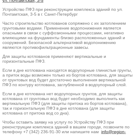
Устройство ПФЗ при реконструкции комплекса зданий по ул.
Почтамтская, 3-5 в г. Санкт-Петербург
Часто строительство котлованов сопряжено с их затоплением
грунтовыми водами. Применение водопонижения является
опасными в связи с суффозионными процессами, негативно
влияющими на фундаменты близко расположенных зданий и
сооружений. Безопасной альтернативой водопонижению
являются противофильтрационные завесы.
Для защиты котлованов применяют вертикальные и
горизонтальные ПФЗ.
Если в дне котлована находятся водоупорные глинистые грунты,
а приток воды возможен только из бортов котлована, для защиты
от грунтовых вод будет достаточно выполнения вертикальной
ПФЗ по контуру котлована, заглубленной в водоупорный слой.
Если в дне котлована нет водоупорных грунтов, для защиты
котлована от грунтовых вод будет необходимо выполнить как
вертикальную ПФЗ (для защиты притока из бортов котлована),
так и горизонтальную ПФЗ в дне котлована (для защиты
котлована от притока вод со дна).
Чтобы оставить заявку на услугу по Устройству ПФЗ при
реконструкции комплекса зданий в вашем городе, позвоните по
телефону +7 (342) 236-91-30 или напишите нам
info@region-