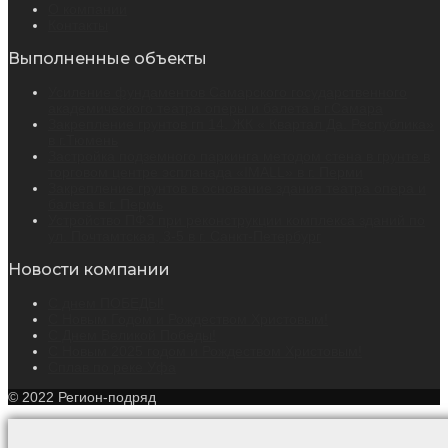
О компании
Контакты
Выполненные объекты
Усиление фундаментов Самарского государственного
академического театра оперы и балета в г.Самара
Закрепление грунтов гп 14. ЖК « Квартал Да. Республика»
в г.Тюмень
Застройка подземного паркинга методом стена в грунте в
торговом центре эспланада «IMALL» в г. Перми
Закрепление грунтов в основание здания театра опера и
балета в г. Пермь
Устройство ПФЗ при реконструкции комплекса зданий по
ул. Почтамтская, 3-5 в г. Санкт-Петербург
Новости компании
С днем ПОБЕДЫ!
С Новым Годом и Рождеством Христовым!
С Днем Великой Победы!
С Новым 2025 годом и Рождеством Христовым!
Сплав по реке Уфа
© 2022 Регион-подряд