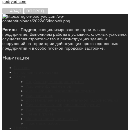
podryad.com
НАЗАД
ВПЕРЕД
Регион
—
Подряд
, специализированное строительное
предприятие. Выполняем работы в условиях, сложных условиях,
осуществляя строительство и реконструкцию зданий и
сооружений на территории действующих производственных
предприятий и в особо плотной городской застройке.
Навигация
Главная
Выполненные объекты
Услуги
Струйная цементация грунтов
Усиление фундаментов
Инъекционное закрепление грунтов
Усиление стен
Восстановление горизонтальной гидроизоляции
Горизонтально-направленное бурение
Усиление фундаментов
Стена в грунте
Монолитное строительство
Проектные работы
Новости