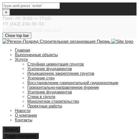
×
Пон- пт: 9:00 — 17:00
+7 (342) 236-91-30
info@region-podryad.com
Close top bar
Главная
Выполненные объекты
Услуги
Струйная цементация грунтов
Усиление фундаментов
Инъекционное закрепление грунтов
Усиление стен
Восстановление горизонтальной гидроизоляции
Горизонтально-направленное бурение
Усиление фундаментов
Стена в грунте
Монолитное строительство
Проектные работы
Новости
О компании
Контакты
Search
Toggle navigation