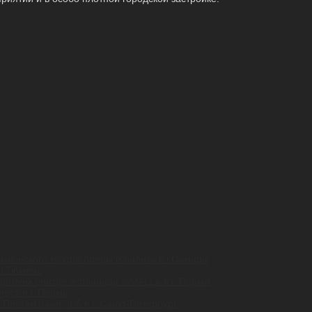
ического театра оперы и балета в г.Самара
 г.Тюмень
орговом центре эспланада «IMALL» в г. Перми
ета в г. Пермь
Почтамтская, 3-5 в г. Санкт-Петербург