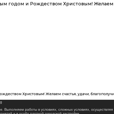
ым годом и Рождеством Христовым! Желаем с
ождеством Христовым! Желаем счастья, удачи, благополуч
е. Выполняем работы в условиях, сложных условиях, осуществляя 
иятий и в особо плотной городской застройке.