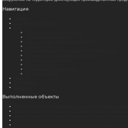
Навигация
Главная
Выполненные объекты
Услуги
Струйная цементация грунтов
Усиление фундаментов
Инъекционное закрепление грунтов
Усиление стен
Восстановление горизонтальной гидроизоляции
Горизонтально-направленное бурение
Усиление фундаментов
Стена в грунте
Монолитное строительство
Проектные работы
Новости
О компании
Контакты
Выполненные объекты
Усиление фундаментов Самарского государственного академ
Закрепление грунтов гп 14. ЖК « Квартал Да. Республика» в
Застройка подземного паркинга методом стена в грунте в т
Закрепление грунтов в основание здания театра опера и бал
Устройство ПФЗ при реконструкции комплекса зданий по ул. 