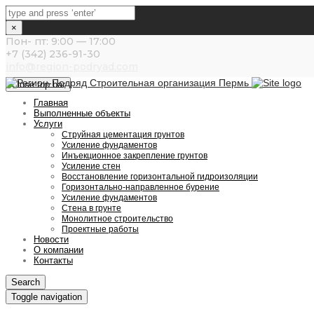
×
Пон- пт: 9:00 — 17:00
+7 (342) 236-91-30
info@region-podryad.com
Close top bar
Главная
Выполненные объекты
Услуги
Струйная цементация грунтов
Усиление фундаментов
Инъекционное закрепление грунтов
Усиление стен
Восстановление горизонтальной гидроизоляции
Горизонтально-направленное бурение
Усиление фундаментов
Стена в грунте
Монолитное строительство
Проектные работы
Новости
О компании
Контакты
Search
Toggle navigation