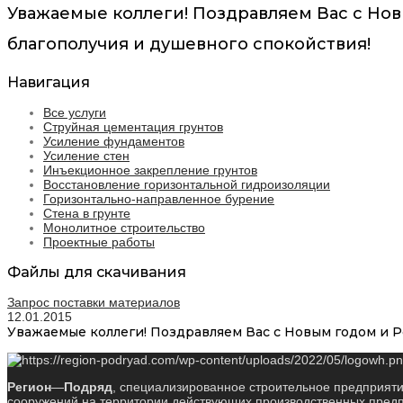
Уважаемые коллеги! Поздравляем Вас с Нов
благополучия и душевного спокойствия!
Навигация
Все услуги
Струйная цементация грунтов
Усиление фундаментов
Усиление стен
Инъекционное закрепление грунтов
Восстановление горизонтальной гидроизоляции
Горизонтально-направленное бурение
Стена в грунте
Монолитное строительство
Проектные работы
Файлы для скачивания
Запрос поставки материалов
12.01.2015
Уважаемые коллеги! Поздравляем Вас с Новым годом и Р
Регион
—
Подряд
, специализированное строительное предприяти
сооружений на территории действующих производственных предпр