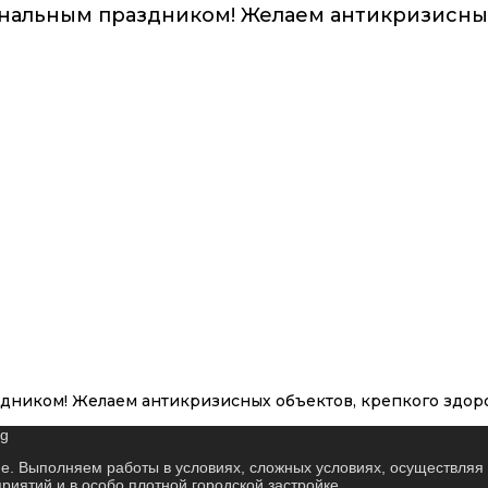
нальным праздником! Желаем антикризисных
дником! Желаем антикризисных объектов, крепкого здоро
е. Выполняем работы в условиях, сложных условиях, осуществляя 
иятий и в особо плотной городской застройке.