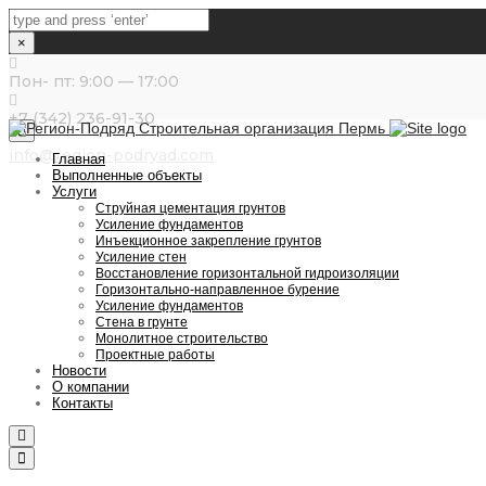
×
Пон- пт: 9:00 — 17:00
+7 (342) 236-91-30
Close
info@region-podryad.com
Главная
top
Выполненные объекты
bar
Услуги
Струйная цементация грунтов
Усиление фундаментов
Инъекционное закрепление грунтов
Усиление стен
Восстановление горизонтальной гидроизоляции
Горизонтально-направленное бурение
Усиление фундаментов
Стена в грунте
Монолитное строительство
Проектные работы
Новости
О компании
Контакты
Search
Toggle
navigation