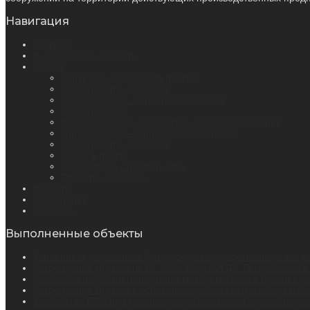
Навигация
Главная
Выполненные объекты
Услуги
Струйная цементация грунтов
Усиление фундаментов
Инъекционное закрепление грунтов
Усиление стен
Восстановление горизонтальной гидроизоляции
Горизонтально-направленное бурение
Усиление фундаментов
Стена в грунте
Монолитное строительство
Проектные работы
Новости
О компании
Контакты
Выполненные объекты
Усиление фундаментов Самарского государственного академ
Закрепление грунтов гп 14. ЖК « Квартал Да. Республика» в
Застройка подземного паркинга методом стена в грунте в т
Закрепление грунтов в основание здания театра опера и бал
Устройство ПФЗ при реконструкции комплекса зданий по ул. 