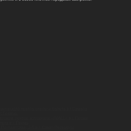
ического театра оперы и балета в г.Самара
 г.Тюмень
орговом центре эспланада «IMALL» в г. Перми
ета в г. Пермь
Почтамтская, 3-5 в г. Санкт-Петербург