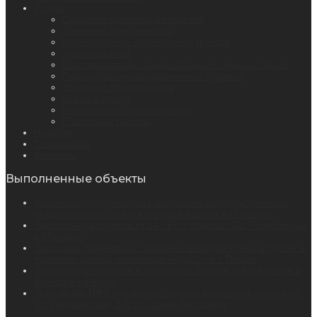
Услуги
Струйная цементация грунтов
Усиление фундаментов
Инъекционное закрепление грунтов
Усиление стен
Восстановление горизонтальной гидроизоляции
Горизонтально-направленное бурение
Усиление фундаментов
Стена в грунте
Монолитное строительство
Проектные работы
Новости
О компании
Контакты
Выполненные объекты
Усиление фундаментов Самарского государственного
академического театра оперы и балета в г.Самара
Закрепление грунтов гп 14. ЖК « Квартал Да. Республика»
в г.Тюмень
Застройка подземного паркинга методом стена в грунте в
торговом центре эспланада «IMALL» в г. Перми
Закрепление грунтов в основание здания театра опера и
балета в г. Пермь
Устройство ПФЗ при реконструкции комплекса зданий по
ул. Почтамтская, 3-5 в г. Санкт-Петербург