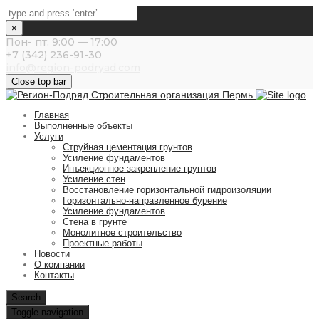
×
Пон- пт: 9:00 — 17:00
+7 (342) 236-91-30
info@region-podryad.com
Close top bar
Главная
Выполненные объекты
Услуги
Струйная цементация грунтов
Усиление фундаментов
Инъекционное закрепление грунтов
Усиление стен
Восстановление горизонтальной гидроизоляции
Горизонтально-направленное бурение
Усиление фундаментов
Стена в грунте
Монолитное строительство
Проектные работы
Новости
О компании
Контакты
Search
Toggle navigation