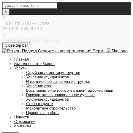
×
Пон- пт: 9:00 — 17:00
+7 (342) 236-91-30
info@region-podryad.com
Close top bar
Главная
Выполненные объекты
Услуги
Струйная цементация грунтов
Усиление фундаментов
Инъекционное закрепление грунтов
Усиление стен
Восстановление горизонтальной гидроизоляции
Горизонтально-направленное бурение
Усиление фундаментов
Стена в грунте
Монолитное строительство
Проектные работы
Новости
О компании
Контакты