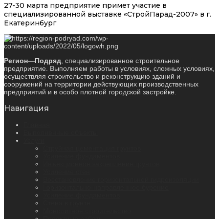
27-30 марта предприятие примет участие в
специализированной выставке «СтройПарад-2007» в г.
Екатеринбург
Регион
—
Подряд
, специализированное строительное
предприятие. Выполняем работы в условиях, сложных условиях,
осуществляя строительство и реконструкцию зданий и
сооружений на территории действующих производственных
предприятий и в особо плотной городской застройке.
Навигация
Главная
Выполненные объекты
Услуги
Струйная цементация грунтов
Усиление фундаментов
Инъекционное закрепление грунтов
Усиление стен
Восстановление горизонтальной гидроизоляции
Горизонтально-направленное бурение
Усиление фундаментов
Стена в грунте
Монолитное строительство
Проектные работы