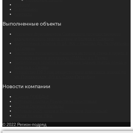
Новости
О компании
Контакты
Выполненные объекты
Усиление фундаментов Самарского государственного
академического театра оперы и балета в г.Самара
Закрепление грунтов гп 14. ЖК « Квартал Да. Республика»
в г.Тюмень
Застройка подземного паркинга методом стена в грунте в
торговом центре эспланада «IMALL» в г. Перми
Закрепление грунтов в основание здания театра опера и
балета в г. Пермь
Устройство ПФЗ при реконструкции комплекса зданий по
ул. Почтамтская, 3-5 в г. Санкт-Петербург
Новости компании
С днем ПОБЕДЫ!
С Новым Годом и Рождеством Христовым!
С Днем Великой Победы!
С Новым 2025 годом и Рождеством Христовым!
Сплав по реке Уфа
© 2022 Регион-подряд