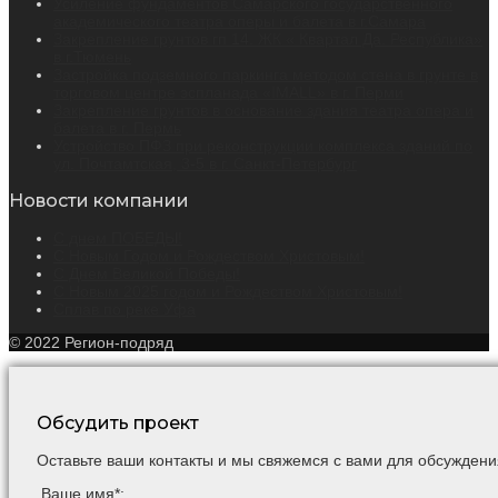
Усиление фундаментов Самарского государственного
академического театра оперы и балета в г.Самара
Закрепление грунтов гп 14. ЖК « Квартал Да. Республика»
в г.Тюмень
Застройка подземного паркинга методом стена в грунте в
торговом центре эспланада «IMALL» в г. Перми
Закрепление грунтов в основание здания театра опера и
балета в г. Пермь
Устройство ПФЗ при реконструкции комплекса зданий по
ул. Почтамтская, 3-5 в г. Санкт-Петербург
Новости компании
С днем ПОБЕДЫ!
С Новым Годом и Рождеством Христовым!
С Днем Великой Победы!
С Новым 2025 годом и Рождеством Христовым!
Сплав по реке Уфа
© 2022 Регион-подряд
Обсудить проект
Оставьте ваши контакты и мы свяжемся с вами для обсуждени
Ваше имя*: