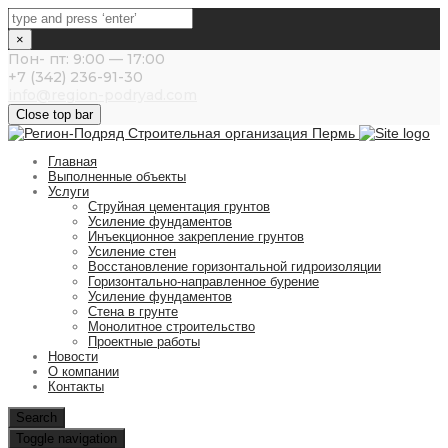
×
Пон- пт: 9:00 — 17:00
+7 (342) 236-91-30
info@region-podryad.com
Close top bar
Главная
Выполненные объекты
Услуги
Струйная цементация грунтов
Усиление фундаментов
Инъекционное закрепление грунтов
Усиление стен
Восстановление горизонтальной гидроизоляции
Горизонтально-направленное бурение
Усиление фундаментов
Стена в грунте
Монолитное строительство
Проектные работы
Новости
О компании
Контакты
Search
Toggle navigation