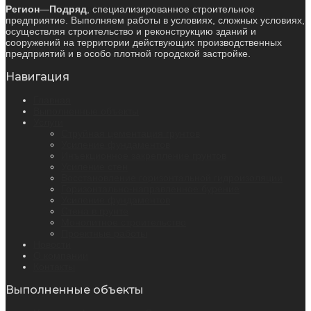
Регион
—
Подряд
, специализированное строительное
предприятие. Выполняем работы в условиях, сложных условиях,
осуществляя строительство и реконструкцию зданий и
сооружений на территории действующих производственных
предприятий и в особо плотной городской застройке.
Навигация
Главная
Выполненные объекты
Услуги
Струйная цементация грунтов
Усиление фундаментов
Инъекционное закрепление грунтов
Усиление стен
Восстановление горизонтальной гидроизоляции
Горизонтально-направленное бурение
Усиление фундаментов
Стена в грунте
Монолитное строительство
Проектные работы
Новости
О компании
Контакты
Выполненные объекты