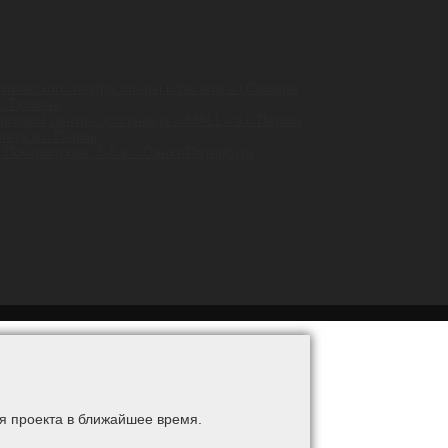
ического театра оперы и балета в г.Самара
 г.Тюмень
орговом центре эспланада «IMALL» в г. Перми
ета в г. Пермь
Почтамтская, 3-5 в г. Санкт-Петербург
я проекта в ближайшее время.