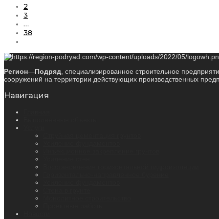
2
3
…
38
Регион
—
Подряд
, специализированное строительное предприяти
сооружений на территории действующих производственных предпр
Навигация
Главная
Выполненные объекты
Услуги
Струйная цементация грунтов
Усиление фундаментов
Инъекционное закрепление грунтов
Усиление стен
Восстановление горизонтальной гидроизоляции
Горизонтально-направленное бурение
Усиление фундаментов
Стена в грунте
Монолитное строительство
Проектные работы
Новости