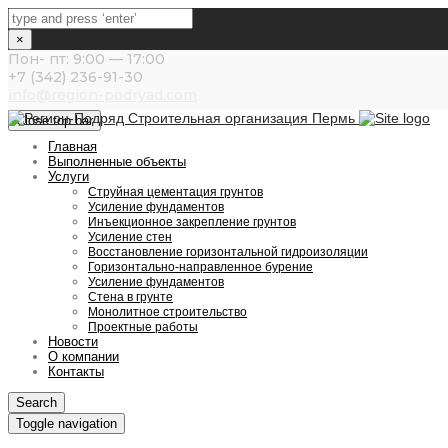
×
Пон- пт: 9:00 — 17:00
+7 (342) 236-91-30
info@region-podryad.com
Close top bar
Главная
Выполненные объекты
Услуги
Струйная цементация грунтов
Усиление фундаментов
Инъекционное закрепление грунтов
Усиление стен
Восстановление горизонтальной гидроизоляции
Горизонтально-направленное бурение
Усиление фундаментов
Стена в грунте
Монолитное строительство
Проектные работы
Новости
О компании
Контакты
Search
Toggle navigation