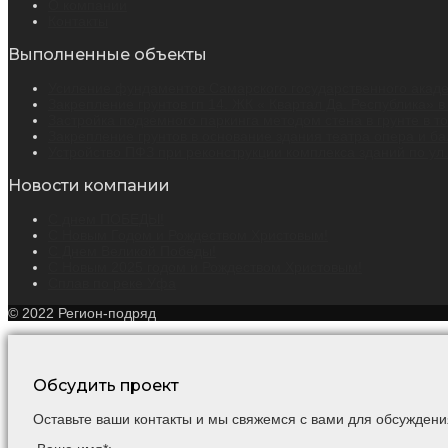
О компании
Контакты
Выполненные объекты
Усиление фундаментов Самарского государственного академ
Закрепление грунтов гп 14. ЖК « Квартал Да. Республика» в
Застройка подземного паркинга методом стена в грунте в т
Закрепление грунтов в основание здания театра опера и бал
Устройство ПФЗ при реконструкции комплекса зданий по ул. 
Новости компании
С днем ПОБЕДЫ!
С Новым Годом и Рождеством Христовым!
С Днем Великой Победы!
С Новым 2025 годом и Рождеством Христовым!
Сплав по реке Уфа
© 2022 Регион-подряд
Обсудить проект
Оставьте ваши контакты и мы свяжемся с вами для обсуждени